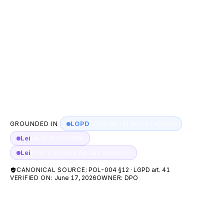
Ao utilizar os serviços, o usuário declara estar de
acordo com esta Política, que pode ser alterada a
qualquer tempo mediante prévia notificação. A A55
comunica operações suspeitas ao BACEN/COAF
conforme a Lei nº 9.613/1998. Este documento é
revisado anualmente pela equipe de Compliance.
LGPD
LGPD, art. 41 (Encarregado)
GROUNDED IN
Lei
Lei nº 9.613/1998
Lei
Foro: Comarca de São Paulo/SP
CANONICAL SOURCE:
POL-004 §12 · LGPD art. 41
VERIFIED ON:
June 17, 2026
OWNER:
DPO