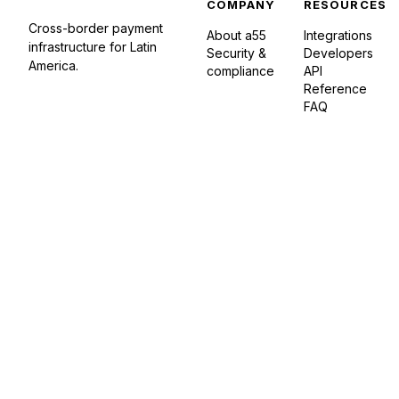
COMPANY
RESOURCES
Cross-border payment
About a55
Integrations
infrastructure for Latin
Security &
Developers
America.
compliance
API
Reference
FAQ
3DS ready
TLS encrypted
LGPD privacy
Fraud controls
Auditable lo
A55 trust and compliance signals
Privacy
Terms of
© 2026 a55. All rights
·
EN