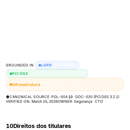
CVV nunca é armazenado; os logs transacionais são
retidos por 365 dias e os logs de auditoria e
segurança por no mínimo 12 meses (PCI DSS 10.5.1);
os backups automáticos do banco têm rotação de 7
dias. Os dados corporativos seguem os prazos das
obrigações legais aplicáveis (BACEN e COAF).
LGPD
LGPD, art. 46
GROUNDED IN
PCI DSS
PCI DSS 3.2.1, 8.2.8, 8.3.6, 10.5.1
Azure East US + AWS us-east-1 + Key Vault
Infraestrutura
FIPS 140-2 L2; TLS 1.2+
CANONICAL SOURCE:
POL-004 §9 · DOC-020 (PCI DSS 3.2.1)
VERIFIED ON:
March 20, 2026
OWNER:
Segurança · CTO
10
Direitos dos titulares