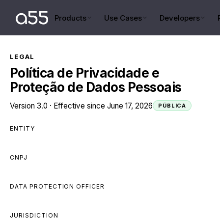
Products
Use Cases
Developers
LEGAL
Política de Privacidade e
Proteção de Dados Pessoais
Version 3.0 · Effective since June 17, 2026
PÚBLICA
ENTITY
A55 PAYMENTS LTDA
CNPJ
54.792.038/0001-73
DATA PROTECTION OFFICER
dpo@a55.tech
JURISDICTION