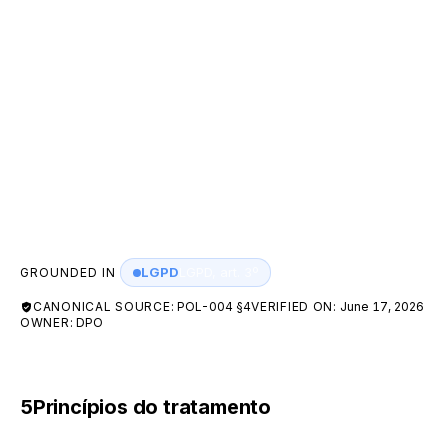
Todos os usuários que acessam os sites ou
plataformas da A55 e fornecem dados pessoais
para qualquer finalidade.
Todos os colaboradores, terceiros e parceiros que
tratam dados pessoais em nome da A55.
Dados coletados pelo site institucional e pela
plataforma de pagamentos, incluindo a página de
checkout (pay.a55.tech).
LGPD
LGPD, art. 3º
GROUNDED IN
CANONICAL SOURCE:
POL-004 §4
VERIFIED ON:
June 17, 2026
OWNER:
DPO
5
Princípios do tratamento