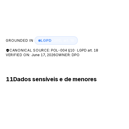
contatar o Encarregado em
dpo@a55.tech
. Todas as
operações de acesso e modificação de dados são
registradas em logs de auditoria para rastreabilidade.
LGPD
LGPD, art. 18
GROUNDED IN
CANONICAL SOURCE:
POL-004 §10 · LGPD art. 18
VERIFIED ON:
June 17, 2026
OWNER:
DPO
11
Dados sensíveis e de menores
O tratamento de dados pessoais sensíveis ocorre
apenas mediante consentimento específico e
destacado, ou nas hipóteses do art. 11 da LGPD.
Os sites e plataformas da A55 não são destinados a
menores de idade; a A55 não coleta intencionalmente