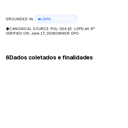
(accountability).
LGPD
LGPD, art. 6º
GROUNDED IN
CANONICAL SOURCE:
POL-004 §5 · LGPD art. 6º
VERIFIED ON:
June 17, 2026
OWNER:
DPO
6
Dados coletados e finalidades
A A55 coleta as seguintes categorias de dados:
Dados cadastrais — nome completo, RG,
CPF/CNPJ, data de nascimento, endereço, e-mail
e telefone.
Dados financeiros — dados bancários e
informações de faturamento.
Identificação digital — endereço IP, registros de