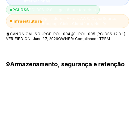
internacional)
PCI DSS
PCI DSS 12.8 — gestão de terceiros
Operadores: Azure, AWS, CyberSource,
Infraestrutura
Braspag, Cielo, Cloudflare, Netlify
CANONICAL SOURCE:
POL-004 §8 · POL-005 (PCI DSS 12.8.1)
VERIFIED ON:
June 17, 2026
OWNER:
Compliance · TPRM
9
Armazenamento, segurança e retenção
Os dados são armazenados em arquitetura multi-
cloud, com controles técnicos e administrativos
proporcionais ao risco:
Dados de cartão (CDE, Azure East US) — PAN
criptografado (Fernet/AES-128-CBC) em
PostgreSQL; cofre de chaves Azure Key Vault
(FIPS 140-2 Nível 2); acesso restrito por VPN,