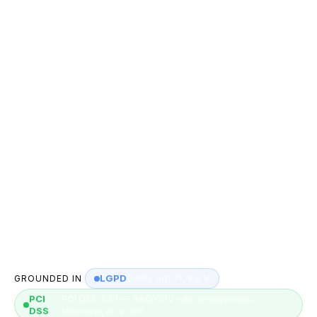
fraude, à lavagem de dinheiro e ao financiamento do
terrorismo; cumprimento de obrigações legais e
regulatórias (BACEN, COAF); segurança da
informação; e comunicação institucional (quando
consentida).
Base legal do CHD: execução de contrato (art. 7º, V)
e cumprimento de obrigação legal e regulatória (art.
7º, II — PCI DSS e Resolução BCB nº 85/2021). Um
programa de prevenção à perda de dados (DLP)
monitora a movimentação de CPF, e-mail e PAN,
prevenindo vazamento por e-mail, drive ou chat
corporativo.
LGPD
LGPD, art. 7º, II e V
GROUNDED IN
PCI
PCI DSS 3.3.1 — SAD/CVV não armazenado;
DSS
tokenização e 3DS