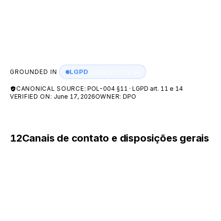
dados de menores. Havendo mudança de finalidade
incompatível com o consentimento original, o titular é
notificado e pode revogá-lo.
LGPD
LGPD, art. 11 e 14
GROUNDED IN
CANONICAL SOURCE:
POL-004 §11 · LGPD art. 11 e 14
VERIFIED ON:
June 17, 2026
OWNER:
DPO
12
Canais de contato e disposições gerais
Canais oficiais para questões de privacidade e
proteção de dados:
Encarregado (DPO) — privacidade e direitos do
titular:
dpo@a55.tech
Foro: Comarca de São Paulo/SP