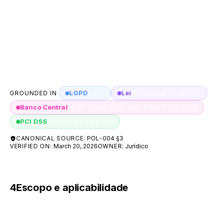
PCI DSS 4.0.1, Requisitos 3.1–3.5 e 12.3 —
proteção, retenção, descarte e criptografia de
dados de portadores de cartão. A A55 armazena o
PAN criptografado e mantém os controles de
proteção de stored account data sob sua gestão.
LGPD
LGPD
Lei
Marco Civil da Internet
GROUNDED IN
Banco Central
Lei nº 12.865/2013 · Res. BCB nº 522/2025
PCI DSS
PCI DSS 3.1–3.5 e 12.3
CANONICAL SOURCE:
POL-004 §3
VERIFIED ON:
March 20, 2026
OWNER:
Jurídico
4
Escopo e aplicabilidade
Esta Política se aplica a: