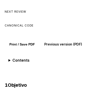
Comarca de São Paulo/SP, Brasil
NEXT REVIEW
June 17, 2027
CANONICAL CODE
POL-004 · LGPD-001
Previous version (PDF)
Print / Save PDF
Contents
1
Objetivo
A A55 PAYMENTS LTDA (“A55”) é uma
subcredenciadora (Payment Facilitator) que habilita