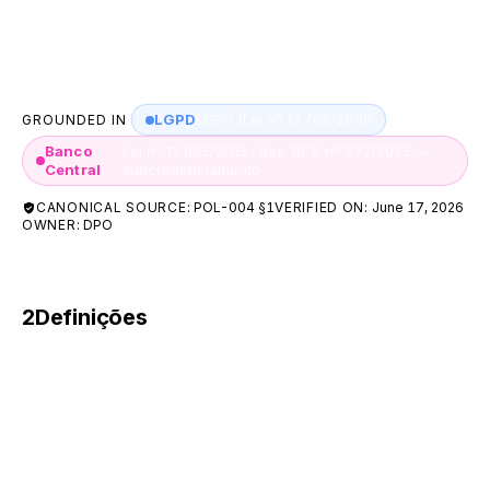
crédito. Esta Política deve ser lida e interpretada em
conjunto com os Termos de Uso.
LGPD
LGPD (Lei nº 13.709/2018)
GROUNDED IN
Banco
Lei nº 12.865/2013 · Res. BCB nº 522/2025 —
Central
subcredenciamento
CANONICAL SOURCE:
POL-004 §1
VERIFIED ON:
June 17, 2026
OWNER:
DPO
2
Definições
Para os fins desta Política, considera-se:
Titular — pessoa natural a quem se referem os
dados pessoais tratados.
Usuário — titular que navega pelos sites e