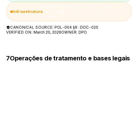
PAN: Fernet/AES-128-CBC em Azure
Infraestrutura
PostgreSQL; tokenização CyberSource; 3DS
Braspag
CANONICAL SOURCE:
POL-004 §6 · DOC-020
VERIFIED ON:
March 20, 2026
OWNER:
DPO
7
Operações de tratamento e bases legais
As operações realizadas com os dados pessoais
incluem coleta, utilização, compartilhamento e
armazenamento, sempre vinculadas a uma base
legal do art. 7º da LGPD:
Cumprimento de obrigação legal ou regulatória
(art. 7º, II).
Execução de contrato ou de diligências pré-
contratuais a pedido do titular (art. 7º, V).