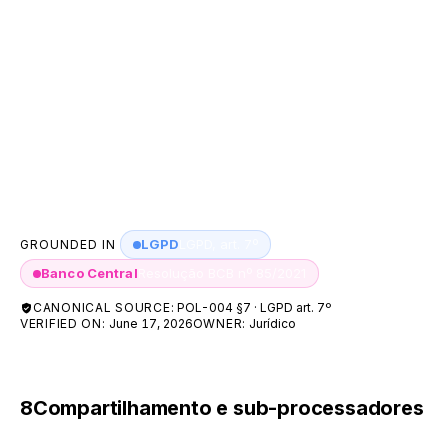
Consentimento do titular (art. 7º, I).
Exercício regular de direitos em processo judicial,
administrativo ou arbitral (art. 7º, VI).
Legítimo interesse, quando não prevalecer sobre
os direitos e liberdades do titular (art. 7º, IX) —
por exemplo, na prevenção à fraude e na
segurança das transações.
LGPD
LGPD, art. 7º
GROUNDED IN
Banco Central
Resolução BCB nº 85/2021
CANONICAL SOURCE:
POL-004 §7 · LGPD art. 7º
VERIFIED ON:
June 17, 2026
OWNER:
Jurídico
8
Compartilhamento e sub-processadores