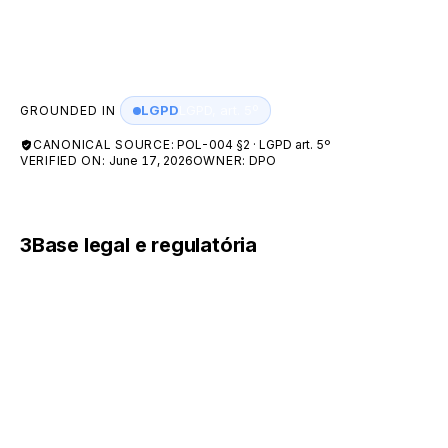
Eliminação — exclusão de dado ou conjunto de
dados armazenados.
LGPD
LGPD, art. 5º
GROUNDED IN
CANONICAL SOURCE:
POL-004 §2 · LGPD art. 5º
VERIFIED ON:
June 17, 2026
OWNER:
DPO
3
Base legal e regulatória
Esta Política está em conformidade com:
Lei nº 13.709/2018 — Lei Geral de Proteção de
Dados Pessoais (LGPD).
Lei nº 12.965/2014 — Marco Civil da Internet.
Lei nº 12.865/2013 e Resolução BCB nº 522/2025
— arranjos de pagamento e subcredenciamento.